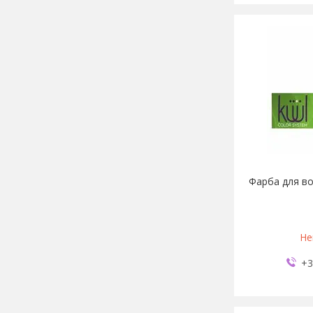
Фарба для во
Не
+3