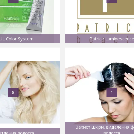
UL Color System
Patrice Luminescenc
8
1
Захист шкіри, видалення 
ітлення волосся
волосся