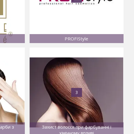
e
PROFIStyle
3
фарби з
Захист волосся при фарбуванні і
хімічному впливі