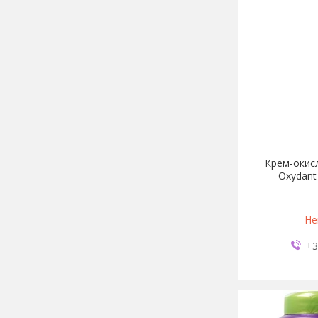
Крем-окис
Oxydant
Не
+3