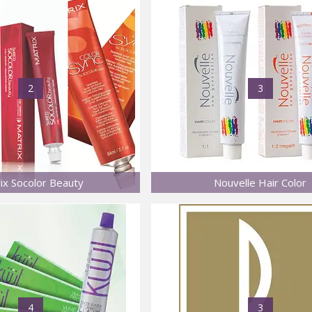
2
3
ix Socolor Beauty
Nouvelle Hair Color
4
3