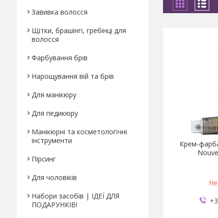
Завивка волосся
Щітки, брашінгі, гребінці для
волосся
Фарбування брів
Нарощування вій та брів
Для манікюру
Для педикюру
Манікюрні та косметологічні
інструменти
Крем-фарба
Nouvel
Пірсинг
Для чоловіків
Не
Набори засобів | ІДЕЇ ДЛЯ
+3
ПОДАРУНКІВ!