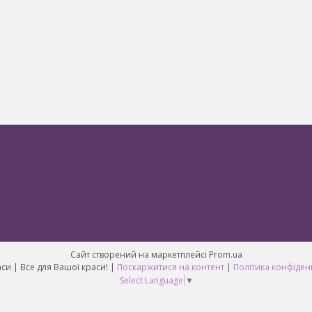
Сайт створений на маркетплейсі
Prom.ua
Світ Краси | Все для Вашої краси! |
Поскаржитися на контент
|
Політика конфіден
Select Language
▼