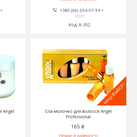
+380 (66) 054-07-94
Viber
А-302
НАШ ВЫБОР!
я Angel
Спа-молочко для волосся Angel
Professional
165 ₴
Немає в наявності