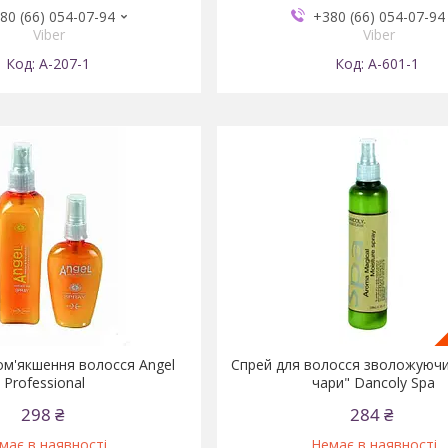
80 (66) 054-07-94
+380 (66) 054-07-94
Viber
Viber
А-207-1
А-601-1
ом'якшення волосся Angel
Спрей для волосся зволожуючи
Professional
чари" Dancoly Spa
298 ₴
284 ₴
має в наявності
Немає в наявності