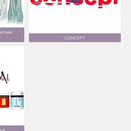
фатная
CONCEPT
cal