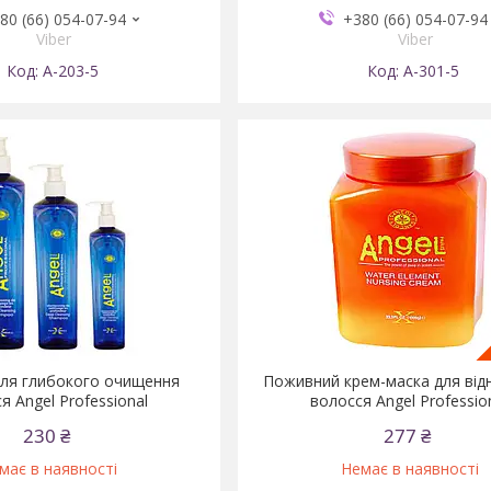
80 (66) 054-07-94
+380 (66) 054-07-94
Viber
Viber
А-203-5
А-301-5
ля глибокого очищення
Поживний крем-маска для від
я Angel Professional
волосся Angel Professio
230 ₴
277 ₴
має в наявності
Немає в наявності