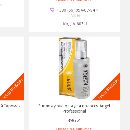
+380 (66) 054-07-94
Viber
А-603-1
НАШ ВЫБОР!
НАШ ВЫБОР!
й "Арома-
Зволожуюча олія для волосся Angel
Professional
396 ₴
Немає в наявності