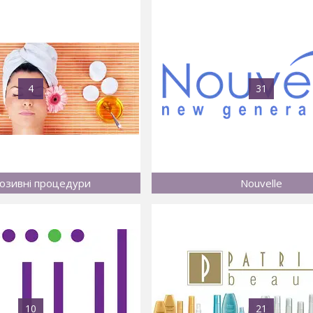
4
31
юзивні процедури
Nouvelle
10
21