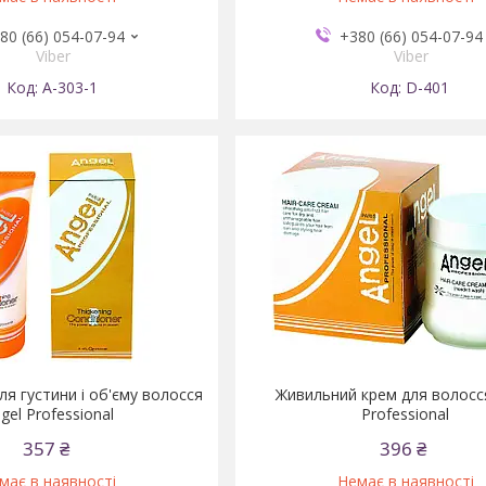
80 (66) 054-07-94
+380 (66) 054-07-94
Viber
Viber
А-303-1
D-401
ля густини і об'єму волосся
Живильний крем для волосс
gel Professional
Professional
357 ₴
396 ₴
має в наявності
Немає в наявності