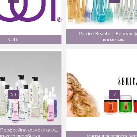
Patrice Beaute | Безсуль
KUUL
косметика
50
7
 Професійна косметика від
нського виробника
Маски для волосся Seri