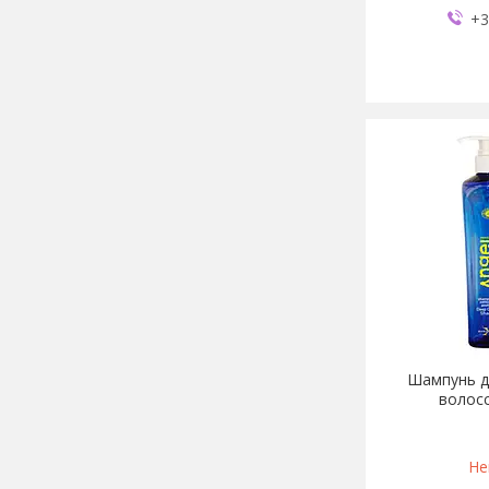
+3
Шампунь д
волосс
Не