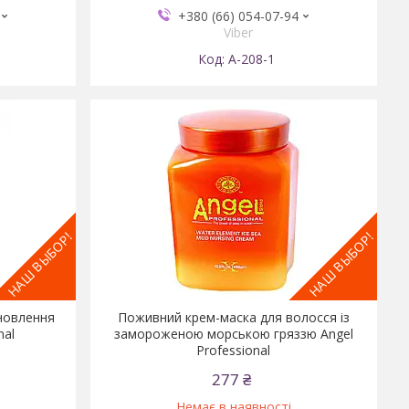
+380 (66) 054-07-94
Viber
А-208-1
НАШ ВЫБОР!
НАШ ВЫБОР!
новлення
Поживний крем-маска для волосся із
nal
замороженою морською гряззю Angel
Professional
277 ₴
Немає в наявності