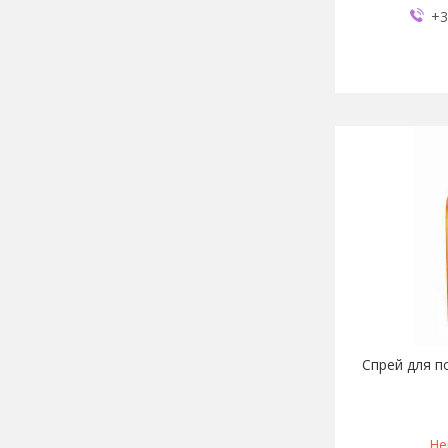
+3
Спрей для п
Не