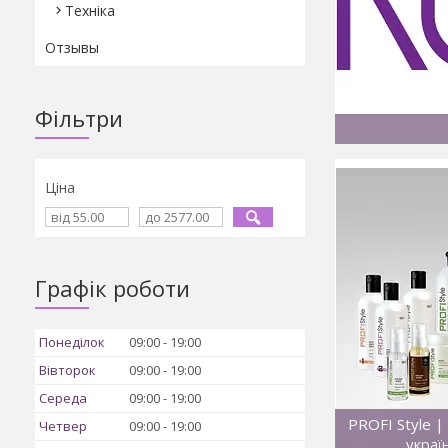
Техніка
Отзывы
Фільтри
Ціна
Графік роботи
Понеділок
09:00
19:00
Вівторок
09:00
19:00
Середа
09:00
19:00
PROFI Style |
Четвер
09:00
19:00
украї