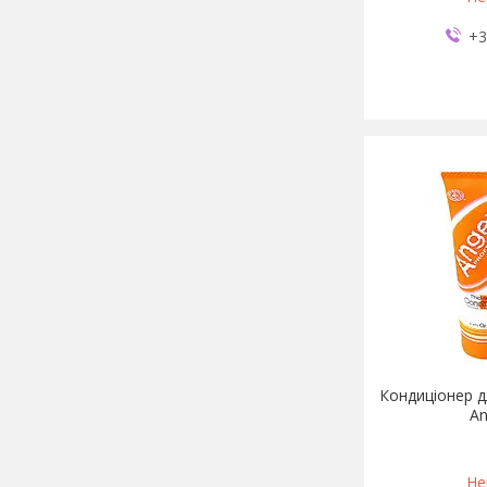
+3
Кондиціонер д
An
Не