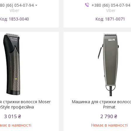
80 (66) 054-07-94
+380 (66) 054-07-94
Viber
Viber
1853-0040
1871-0071
я стрижки волосся Moser
Машинка для стрижки волос
yStyle професійна
Primat
3 015 ₴
2 790 ₴
має в наявності
Немає в наявності