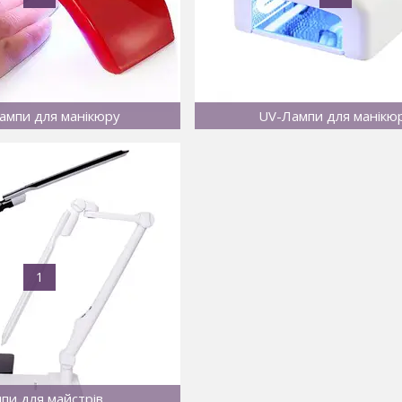
ампи для манікюру
UV-Лампи для манікю
1
пи для майстрів