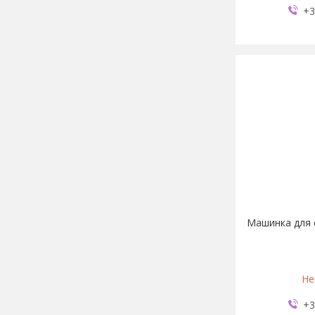
+3
Машинка для 
Не
+3