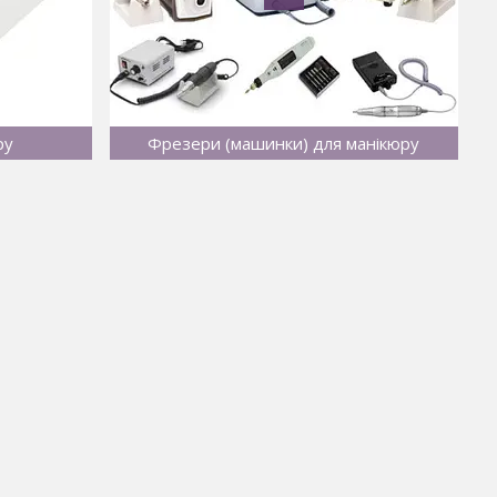
ру
Фрезери (машинки) для манікюру