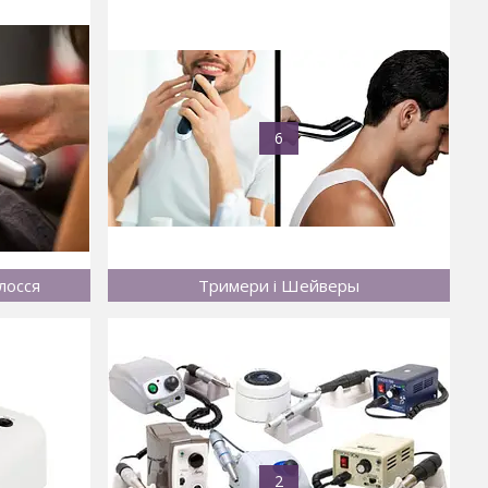
6
лосся
Тримери і Шейверы
2