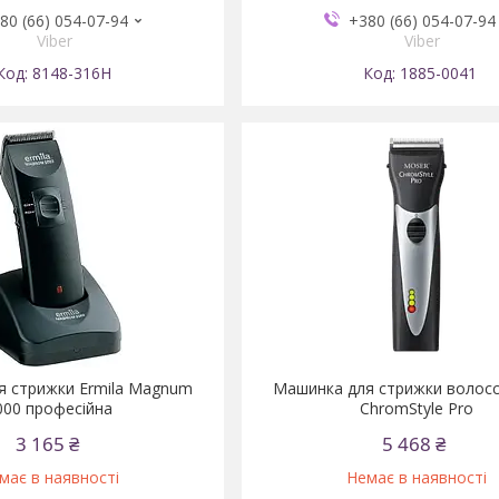
80 (66) 054-07-94
+380 (66) 054-07-94
Viber
Viber
8148-316H
1885-0041
я стрижки Ermila Magnum
Машинка для стрижки волос
000 професійна
ChromStyle Pro
3 165 ₴
5 468 ₴
має в наявності
Немає в наявності