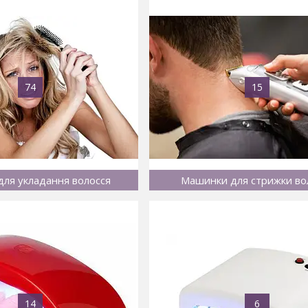
74
15
ля укладання волосся
Машинки для стрижки во
14
6