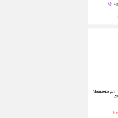
+3
Машинка для 
20
Не