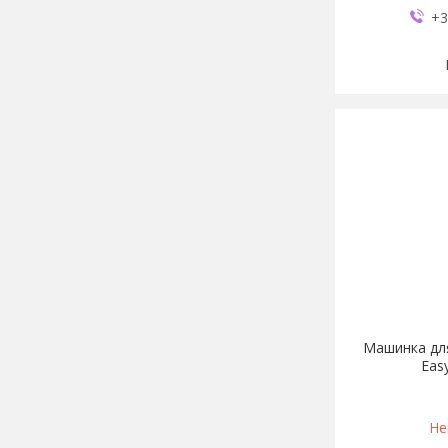
+3
Машинка дл
Eas
Не