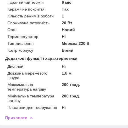
Гарантійний термін
6 міс
Керамічне покриття
Так
Кількість режимів роботи
1
Споживана потужність
20 Вт
Стан
Новий
Терморегулятор
Ні
Тип живлення
Мережа 220 В
Колір корпусу
Білий
Додаткові функції і характеристики
Дисплей
Ні
Довжина мережевого
1.8 м
шнура
Максимальна
200 град.
температура нагріву
Мінімальна температура
200 град.
нагріву
Пластини для гофрування
Ні
Приховати