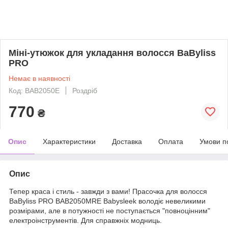
Міні-утюжок для укладання волосся BaByliss
PRO
Немає в наявності
Код: BAB2050E
Роздріб
770
₴
Опис
Характеристики
Доставка
Оплата
Умови п
Опис
Тепер краса і стиль - завжди з вами! Прасочка для волосся
BaByliss PRO BAB2050MRE Babysleek володіє невеликими
розмірами, але в потужності не поступається "повноцінним"
електроінструментів. Для справжніх модниць.