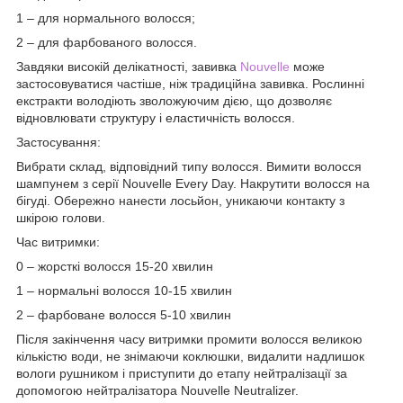
1 – для нормального волосся;
2 – для фарбованого волосся.
Завдяки високій делікатності, завивка
Nouvelle
може
застосовуватися частіше, ніж традиційна завивка. Рослинні
екстракти володіють зволожуючим дією, що дозволяє
відновлювати структуру і еластичність волосся.
Застосування:
Вибрати склад, відповідний типу волосся. Вимити волосся
шампунем з серії Nouvelle Every Day. Накрутити волосся на
бігуді. Обережно нанести лосьйон, уникаючи контакту з
шкірою голови.
Час витримки:
0 – жорсткі волосся 15-20 хвилин
1 – нормальні волосся 10-15 хвилин
2 – фарбоване волосся 5-10 хвилин
Після закінчення часу витримки промити волосся великою
кількістю води, не знімаючи коклюшки, видалити надлишок
вологи рушником і приступити до етапу нейтралізації за
допомогою нейтралізатора Nouvelle Neutralizer.