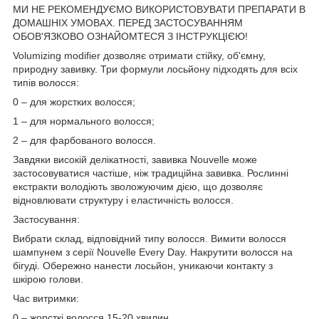
МИ НЕ РЕКОМЕНДУЄМО ВИКОРИСТОВУВАТИ ПРЕПАРАТИ В
ДОМАШНІХ УМОВАХ. ПЕРЕД ЗАСТОСУВАННЯМ
ОБОВ'ЯЗКОВО ОЗНАЙОМТЕСЯ З ІНСТРУКЦІЄЮ!
Volumizing modifier дозволяє отримати стійку, об'ємну,
природну завивку. Три формули лосьйону підходять для всіх
типів волосся:
0 – для жорстких волосся;
1 – для нормального волосся;
2 – для фарбованого волосся.
Завдяки високій делікатності, завивка Nouvelle може
застосовуватися частіше, ніж традиційна завивка. Рослинні
екстракти володіють зволожуючим дією, що дозволяє
відновлювати структуру і еластичність волосся.
Застосування:
Вибрати склад, відповідний типу волосся. Вимити волосся
шампунем з серії Nouvelle Every Day. Накрутити волосся на
бігуді. Обережно нанести лосьйон, уникаючи контакту з
шкірою голови.
Час витримки:
0 – жорсткі волосся 15-20 хвилин