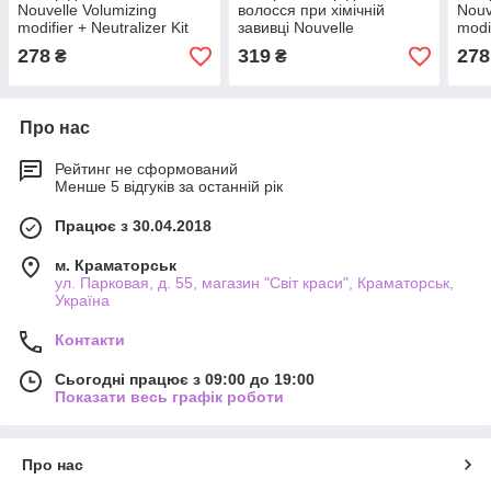
Nouvelle Volumizing
волосся при хімічній
Nouv
modifier + Neutralizer Kit
завивці Nouvelle
modif
для нормальных волос 1
Conditioning Neutralizer
для 
278
319
278
₴
₴
2
Про нас
Рейтинг не сформований
Менше 5 відгуків за останній рік
Працює з 30.04.2018
м. Краматорськ
ул. Парковая, д. 55, магазин "Світ краси", Краматорськ,
Україна
Контакти
Сьогодні працює з 09:00 до 19:00
Показати весь графік роботи
Про нас