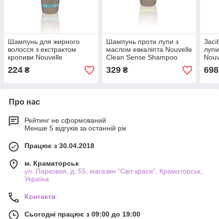
Шампунь для жирного
Шампунь проти лупи з
Засі
волосся з екстрактом
маслом евкаліпта Nouvelle
лупи
кропиви Nouvelle
Clean Sense Shampoo
Nouv
Normalizing Сleanser
224
329
698
₴
₴
shampoo
Про нас
Рейтинг не сформований
Менше 5 відгуків за останній рік
Працює з 30.04.2018
м. Краматорськ
ул. Парковая, д. 55, магазин "Світ краси", Краматорськ,
Україна
Контакти
Сьогодні працює з 09:00 до 19:00