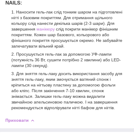
NAILS:
Наносити гель-лак слід тонким шаром на підготовлені
нігті з базовим покриттям. Для отримання щільного
кольору слід нанести декілька шарів (2-3 шари). Для
завершення
манікюру
слід покрити манікюр фінішним
покриттям. Кожен шар базового, кольорового або
фінішного покриття просушується окремо. Не забувайте
запечатувати вільний край.
Просушується гель-лак за допомогою УФ-лампи
(потужність 36 Вт, сушити потрібно 2 хвилини) або LED-
лампи (30 секунд).
Для зняття гель-лаку досить використання засобу для
зняття гель-лаку, яким змочується ватяний спонж і
кріпиться на нігтьову пластину за допомогою фольги
або кліпс. Після закінчення 7-10 хвилин, спонж
знімається. Залишки гель-лаку можна видалити
звичайною апельсиновою паличкою. І на завершення
рекомендується відполірувати нігті бафом для нігтів.
Приховати