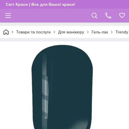
Світ Краси | Все для Вашої краси!
Товари та послуги
Для манікюру
Гель-лак
Trendy 