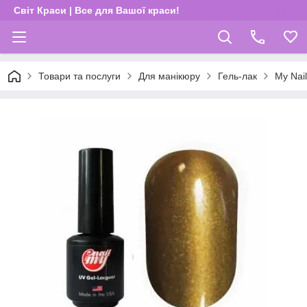
Світ Краси | Все для Вашої краси!
Товари та послуги
Для манікюру
Гель-лак
My Nail