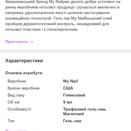
Американський бренд My Nailуже досить добре устоявся на
ринку виробників нігтьової продукції і рухається виключно в
напрямку удосконалення якості шляхом застосування
інноваційних технологій. Гель лак My NailКошачий очей
пройшов дерматологічний контроль, нешкідливий для
нігтьової пластини і є гіпоалергенним.
Приховати
Характеристики
Основні атрибути
Виробник
My Nail
Країна виробник
США
Вид лаку
Глянсовий
Об`єм
9 мл
Особливості
Трифазний гель-лак,
Магнітний
Тип
Гель-лак