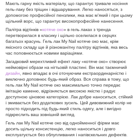
Мають гарну якість матеріалу, що гарантує тривале носіння
гель-лаку без тріщин і відшарування. Легко наносяться, з
допомогою професійної пензлики, яка має м'який і при цьому
щільний ворс, що гарантує високопрофесійне нанесення.
Палітра відтінків «
котяче око
» в гель лаках з тренда
перетворилася в класику і щільно оселилася в серцях
багатьох красунь. Гель лак My Nail котяче око має, крім
якісного складу ще й різноманітну палітру відтінків, яка весь
час поповнюється новими варіаціями.
Загадковий мерехтливий ефект лаку «котяче око» створює
неймовірні образи на нігтьовій пластині. Він має таємничий
дизайн
, явно впадає в очі оточуючим екстраординарністю і
виключно доповнює будь-який образ. Вся справа в тому, що
гель лак My Nail котяче око максимально точно передає
імітацію каменю, відрізняється високою якістю і радує
доступною ціновою категорією. Лак добре наноситься, стійкий
і змивається без додаткових зусиль. Цей дивовижний колір не
просто підходить під будь-який стиль одягу, але і вигідно
підкреслить ваш зовнішній вигляд.
Гель лак My Nail котяче око від однойменної фірми має
досить щільну консистенцію, легко наноситься і довго
експлуатується без облупливания і напівскельних дефектів.