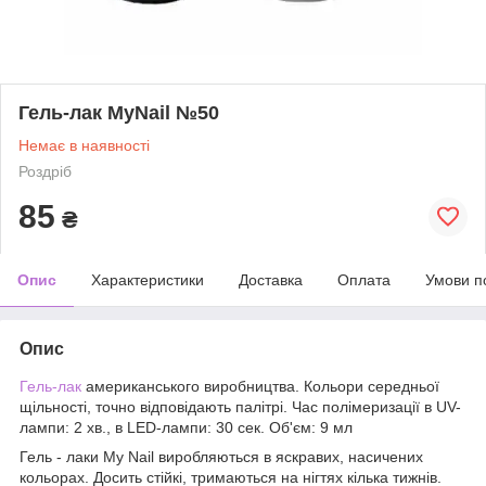
Гель-лак MyNail №50
Немає в наявності
Роздріб
85
₴
Опис
Характеристики
Доставка
Оплата
Умови п
Опис
Гель-лак
американського виробництва. Кольори середньої
щільності, точно відповідають палітрі. Час полімеризації в UV-
лампи: 2 хв., в LED-лампи: 30 сек. Об'єм: 9 мл
Гель - лаки My Nail виробляються в яскравих, насичених
кольорах. Досить стійкі, тримаються на нігтях кілька тижнів.