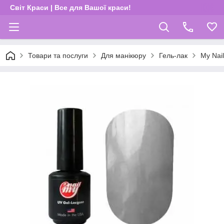
Світ Краси | Все для Вашої краси!
Товари та послуги
Для манікюру
Гель-лак
My Nail