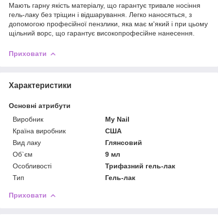
Мають гарну якість матеріалу, що гарантує тривале носіння
гель-лаку без тріщин і відшарування. Легко наносяться, з
допомогою професійної пензлики, яка має м'який і при цьому
щільний ворс, що гарантує високопрофесійне нанесення.
Приховати
Характеристики
Основні атрибути
Виробник
My Nail
Країна виробник
США
Вид лаку
Глянсовий
Об`єм
9 мл
Особливості
Трифазний гель-лак
Тип
Гель-лак
Приховати