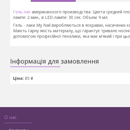
Гель-лак
американского производства. Цвета средней пло
лампе: 2 мин., в LED-лампе: 30 сек. Объем: 9 мл.
Гель - лаки My Nail виробляються в яскравих, насичених ко
Мають гарну якість матеріалу, що гарантує тривале носінн
допомогою професійної пензлики, яка має м'який і при ць
Інформація для замовлення
Ціна:
85 ₴
О нас