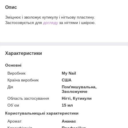
Опис
Зміцнює і зволожує кутикулу і нігтьову пластину.
Застосовується для
догляду
за нігтями і шкірою.
Характеристики
Основні
Виробник
My Nail
Країна виробник
США
Дія
Пом'якшувальна,
Зволожуюче
Область застосування
Нігті, Кутикули
Об`єм
15 мл
Користувальницькі характеристики
Аромат
Ананас
Класифікація
Професійна