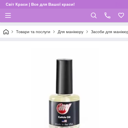
Світ Краси | Все для Вашої краси!
Товари та послуги
Для манікюру
Засоби для манікю