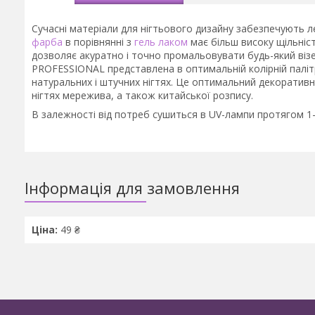
Сучасні матеріали для нігтьового дизайну забезпечують л
фарба
в порівнянні з
гель лаком
має більш високу щільніст
дозволяє акуратно і точно промальовувати будь-який віз
PROFESSIONAL представлена в оптимальній колірній палітр
натуральних і штучних нігтях. Це оптимальний декоратив
нігтях мережива, а також китайської розпису.
В залежності від потреб сушиться в UV-лампи протягом 1-2
Інформація для замовлення
Ціна:
49 ₴