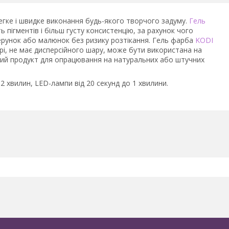
егке і швидке виконання будь-якого творчого задуму.
Гель
ь пігментів і більш густу консистенцію, за рахунок чого
ерунок або малюнок без ризику розтікання. Гель фарба
KODI
і, не має дисперсійного шару, може бути використана на
ний продукт для опрацювання на натуральних або штучних
 хвилин, LED-лампи від 20 секунд до 1 хвилини.