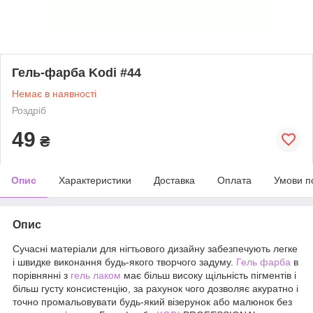
Гель-фарба Kodi #44
Немає в наявності
Роздріб
49
₴
Опис
Характеристики
Доставка
Оплата
Умови п
Опис
Сучасні матеріали для нігтьового дизайну забезпечують легке
і швидке виконання будь-якого творчого задуму.
Гель фарба
в
порівнянні з
гель лаком
має більш високу щільність пігментів і
більш густу консистенцію, за рахунок чого дозволяє акуратно і
точно промальовувати будь-який візерунок або малюнок без