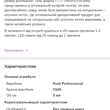
ризику розтікання. Гель фарба
KODI
PROFESSIONAL
представлена в оптимальній колірній палітрі, не має
дисперсійного шару, може бути використана на натуральних і
штучних нігтях. Це оптимальний декоративний продукт для
опрацювання на натуральних або штучних нігтях мережива, а
також китайської розпису.
В залежності від потреб сушиться в UV-лампи протягом 1-2
хвилин, LED-лампи від 20 секунд до 1 хвилини.
Приховати
Характеристики
Основні атрибути
Виробник
Kodi Professional
Країна виробник
США
Об`єм
5 мл
Користувальницькі характеристики
Особливості
Без липкого шару