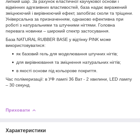
липкий шар. За рахунок еластичної каучукової основи і
відмінних адгезивних властивостей, база надає виражений
зміцнюючий і вирівнюючий ефект, запобігає сколи та тріщини.
Універсальна за призначенням, однаково ефективна при
роботі з натуральними та штучними нігтями. Головна
перевага новинки – широкий спектр застосування.
База NATURAL RUBBER BASE у відтінку PINK може
використовуватися:
як базовий гель для моделювання штучних нігтів;
для вирівнювання та зміцнення натуральних нігтів;
в якості основи під кольорове покриття.
Час полімеризації: в УФ лампі 36 Ват - 2 хвилини, LED лампу
– 30 секунд.
Приховати
Характеристики