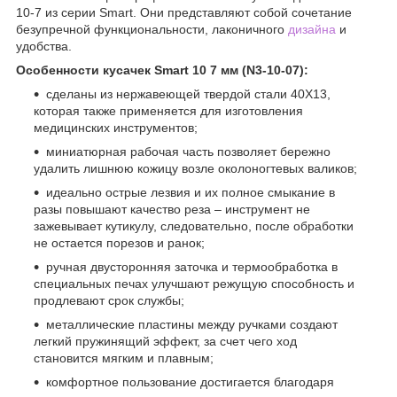
10-7 из серии Smart. Они представляют собой сочетание
безупречной функциональности, лаконичного
дизайна
и
удобства.
Особенности кусачек Smart 10 7 мм (N3-10-07):
сделаны из нержавеющей твердой стали 40Х13,
которая также применяется для изготовления
медицинских инструментов;
миниатюрная рабочая часть позволяет бережно
удалить лишнюю кожицу возле околоногтевых валиков;
идеально острые лезвия и их полное смыкание в
разы повышают качество реза – инструмент не
зажевывает кутикулу, следовательно, после обработки
не остается порезов и ранок;
ручная двусторонняя заточка и термообработка в
специальных печах улучшают режущую способность и
продлевают срок службы;
металлические пластины между ручками создают
легкий пружинящий эффект, за счет чего ход
становится мягким и плавным;
комфортное пользование достигается благодаря