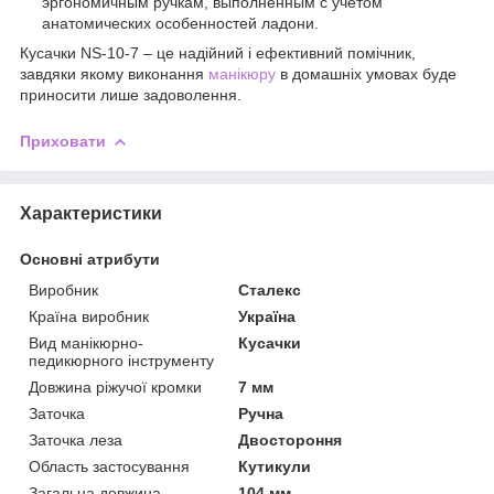
эргономичным ручкам, выполненным с учетом
анатомических особенностей ладони.
Кусачки NS-10-7 – це надійний і ефективний помічник,
завдяки якому виконання
манікюру
в домашніх умовах буде
приносити лише задоволення.
Приховати
Характеристики
Основні атрибути
Виробник
Сталекс
Країна виробник
Україна
Вид манікюрно-
Кусачки
педикюрного інструменту
Довжина ріжучої кромки
7 мм
Заточка
Ручна
Заточка леза
Двостороння
Область застосування
Кутикули
Загальна довжина
104 мм