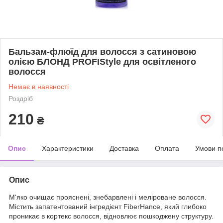
Бальзам-флюїд для волосся з сатиновою
олією БЛОНД PROFIStyle для освітленого
волосся
Немає в наявності
Роздріб
210
₴
Опис
Характеристики
Доставка
Оплата
Умови п
Опис
М'яко очищає прояснені, знебарвлені і меліроване волосся.
Містить запатентований інгредієнт FiberHance, який глибоко
проникає в кортекс волосся, відновлює пошкоджену структуру.