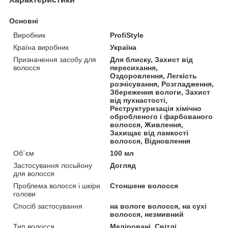
Основні
Виробник
ProfiStyle
Країна виробник
Україна
Призначення засобу для
Для блиску, Захист від
волосся
пересихання,
Оздоровлення, Легкість
розчісування, Розгладження,
Збереження вологи, Захист
від пухнастості,
Реструктуризація хімічно
обробленого і фарбованого
волосся, Живлення,
Захищає від ламкості
волосся, Відновлення
Об`єм
100 мл
Застосування лосьйону
Догляд
для волосся
Проблема волосся і шкіри
Стоншене волосся
голови
Спосіб застосування
на вологе волосся, на сухі
волосся, незмивний
Тип волосся
Меліровані, Світлі,