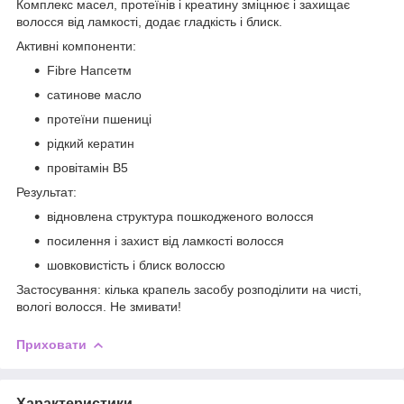
Комплекс масел, протеїнів і креатину зміцнює і захищає
волосся від ламкості, додає гладкість і блиск.
Активні компоненти:
Fibre Напсетм
сатинове масло
протеїни пшениці
рідкий кератин
провітамін В5
Результат:
відновлена структура пошкодженого волосся
посилення і захист від ламкості волосся
шовковистість і блиск волоссю
Застосування: кілька крапель засобу розподілити на чисті,
вологі волосся. Не змивати!
Приховати
Характеристики