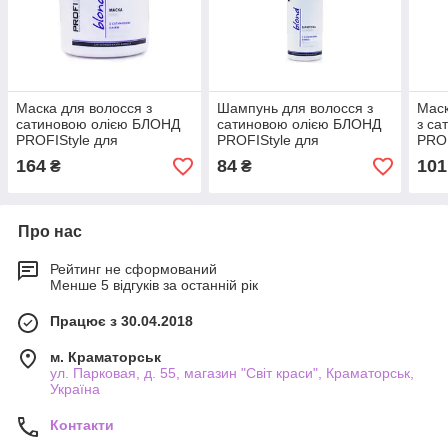
Маска для волосся з
Шампунь для волосся з
Маск
сатиновою олією БЛОНД
сатиновою олією БЛОНД
з са
PROFIStyle для
PROFIStyle для
PROF
освітленого волосся
освітленого волосся
осві
164
84
101
₴
₴
Про нас
Рейтинг не сформований
Менше 5 відгуків за останній рік
Працює з 30.04.2018
м. Краматорськ
ул. Парковая, д. 55, магазин "Світ краси", Краматорськ,
Україна
Контакти