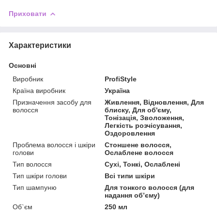
Приховати
Характеристики
Основні
Виробник
ProfiStyle
Країна виробник
Україна
Призначення засобу для
Живлення, Відновлення, Для
волосся
блиску, Для об'єму,
Тонізація, Зволоження,
Легкість розчісування,
Оздоровлення
Проблема волосся і шкіри
Стоншене волосся,
голови
Ослаблене волосся
Тип волосся
Сухі, Тонкі, Ослаблені
Тип шкіри голови
Всі типи шкіри
Тип шампуню
Для тонкого волосся (для
надання обʼєму)
Об`єм
250 мл