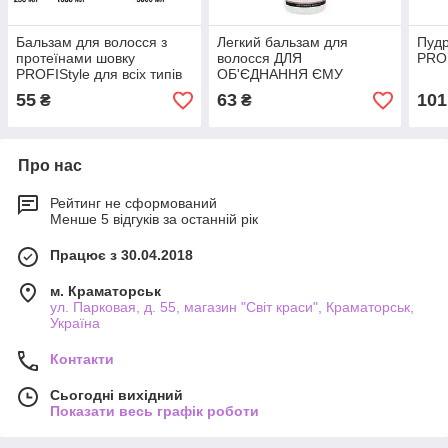
Бальзам для волосся з
Легкий бальзам для
Пудр
протеїнами шовку
волосся ДЛЯ
PROF
PROFIStyle для всіх типів
ОБ'ЄДНАННЯ ЄМУ
волосся
PROFIStyle
55
63
101
₴
₴
Про нас
Рейтинг не сформований
Менше 5 відгуків за останній рік
Працює з 30.04.2018
м. Краматорськ
ул. Парковая, д. 55, магазин "Світ краси", Краматорськ,
Україна
Контакти
Сьогодні вихідний
Показати весь графік роботи