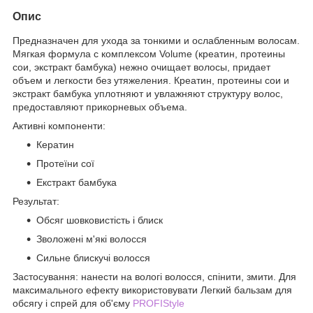
Опис
Предназначен для ухода за тонкими и ослабленным волосам.
Мягкая формула с комплексом Volume (креатин, протеины
сои, экстракт бамбука) нежно очищает волосы, придает
объем и легкости без утяжеления. Креатин, протеины сои и
экстракт бамбука уплотняют и увлажняют структуру волос,
предоставляют прикорневых объема.
Активні компоненти:
Кератин
Протеїни сої
Екстракт бамбука
Результат:
Обсяг шовковистість і блиск
Зволожені м'які волосся
Сильне блискучі волосся
Застосування: нанести на вологі волосся, спінити, змити. Для
максимального ефекту використовувати Легкий бальзам для
обсягу і спрей для об'єму
PROFIStyle