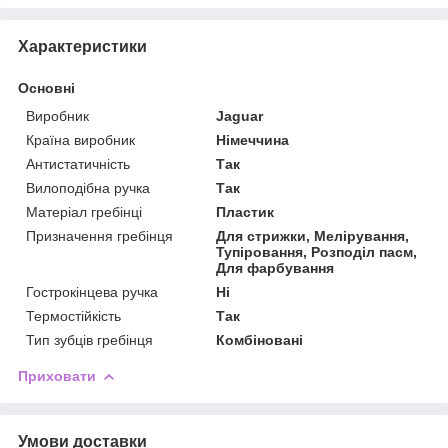
Характеристики
Основні
Виробник
Jaguar
Країна виробник
Німеччина
Антистатичність
Так
Вилоподібна ручка
Так
Матеріал гребінці
Пластик
Призначення гребінця
Для стрижки, Мелірування,
Тупіровання, Розподіл пасм,
Для фарбування
Гострокінцева ручка
Ні
Термостійкість
Так
Тип зубців гребінця
Комбіновані
Приховати
Умови доставки