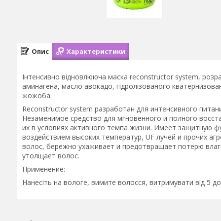
Опис
Характеристики
Інтенсивно відновлююча маска reconstructor system, розр
аминагена, масло авокадо, гідролізованого кватернизова
жожоба.
Reconstructor system разработан для интенсивного питан
Незаменимое средство для мгновенного и полного восстан
их в условиях активного темпа жизни. Имеет защитную 
воздействием высоких температур, UF лучей и прочих аг
волос, бережно ухаживает и предотвращает потерю влаги
утолщает волос.
Применение:
Нанесіть на вологе, вимите волосся, витримувати від 5 до