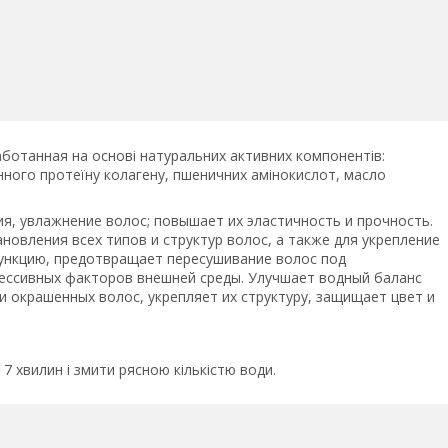
аботанная на основі натуральних активних компонентів:
нного протеїну колагену, пшеничних амінокислот, масло
ия, увлажнение волос; повышает их эластичность и прочность.
овления всех типов и структур волос, а также для укрепление
функцию, предотвращает пересушивание волос под
рессивных факторов внешней среды. Улучшает водный баланс
 окрашенных волос, укрепляет их структуру, защищает цвет и
 7 хвилин і змити рясною кількістю води.