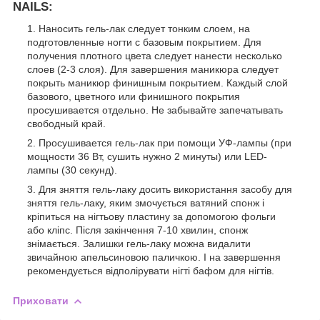
NAILS:
Наносить гель-лак следует тонким слоем, на
подготовленные ногти с базовым покрытием. Для
получения плотного цвета следует нанести несколько
слоев (2-3 слоя). Для завершения маникюра следует
покрыть маникюр финишным покрытием. Каждый слой
базового, цветного или финишного покрытия
просушивается отдельно. Не забывайте запечатывать
свободный край.
Просушивается гель-лак при помощи УФ-лампы (при
мощности 36 Вт, сушить нужно 2 минуты) или LED-
лампы (30 секунд).
Для зняття гель-лаку досить використання засобу для
зняття гель-лаку, яким змочується ватяний спонж і
кріпиться на нігтьову пластину за допомогою фольги
або кліпс. Після закінчення 7-10 хвилин, спонж
знімається. Залишки гель-лаку можна видалити
звичайною апельсиновою паличкою. І на завершення
рекомендується відполірувати нігті бафом для нігтів.
Приховати