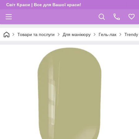
Світ Краси | Все для Вашої краси!
Товари та послуги
Для манікюру
Гель-лак
Trendy 