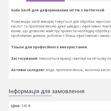
Suda Засіб для деформованих нігтів з питпеткой
Розм'якшує засіб використовується для обробки «врослого н
кислот та пропіленгліколю дуже швидко і ефективно пом'
валик, що дозволяє майстру провести необхідну обробку 
проблемних ділянок, роблячи її більш ефективною і менш
Тільки для професійного використання.
Застосування:
Наноситься вранці і ввечері на нігтьову п
Активні складові:
вода, пропіленгліколь, молочна кислот
Інформація для замовлення
Ціна:
540 ₴