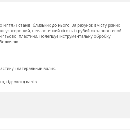
ігтя» і станів, близьких до нього. За рахунок вмісту різних
якшує жорсткий, нееластичний ніготь і грубий околоногтевой
нігтьової пластини. Полегшує інструментальну обробку
 болючою.
ластину і латеральний валик.
а, гідроксид калію.