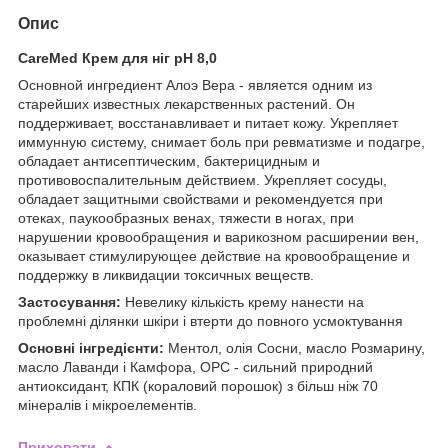
Опис
CareMed Крем для ніг рН 8,0
Основной ингредиент Алоэ Вера - является одним из
старейших известных лекарственных растений. Он
поддерживает, восстанавливает и питает кожу. Укрепляет
иммунную систему, снимает боль при ревматизме и подагре,
обладает антисептическим, бактерицидным и
противовоспалительным действием. Укрепляет сосуды,
обладает защитными свойствами и рекомендуется при
отеках, паукообразных венах, тяжести в ногах, при
нарушении кровообращения и варикозном расширении вен,
оказывает стимулирующее действие на кровообращение и
поддержку в ликвидации токсичных веществ.
Застосування:
Невелику кількість крему нанести на
проблемні ділянки шкіри і втерти до повного усмоктування
Основні інгредієнти:
Ментол, олія Сосни, масло Розмарину,
масло Лаванди і Камфора, OPC - сильний природний
антиоксидант, КПК (кораловий порошок) з більш ніж 70
мінералів і мікроелементів.
Приховати