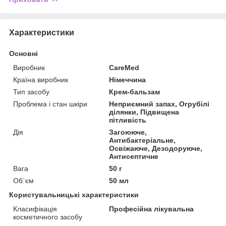
Характеристики
Основні
Виробник
CareMed
Країна виробник
Німеччина
Тип засобу
Крем-бальзам
Проблема і стан шкіри
Неприємний запах, Огрубілі
ділянки, Підвищена
пітливість
Дія
Загоююче,
Антибактеріальне,
Освіжаюче, Дезодоруюче,
Антисептичне
Вага
50 г
Об`єм
50 мл
Користувальницькі характеристики
Класифікація
Професійна лікувальна
косметичного засобу