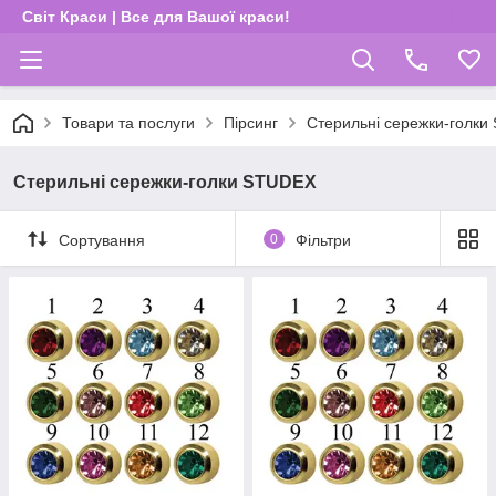
Світ Краси | Все для Вашої краси!
Товари та послуги
Пірсинг
Стерильні сережки-голк
Стерильні сережки-голки STUDEX
Сортування
0
Фільтри