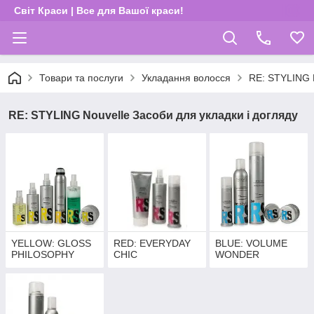
Світ Краси | Все для Вашої краси!
Товари та послуги
Укладання волосся
RE: STYLING N
RE: STYLING Nouvelle Засоби для укладки і догляду
YELLOW: GLOSS
RED: EVERYDAY
BLUE: VOLUME
PHILOSOPHY
CHIC
WONDER