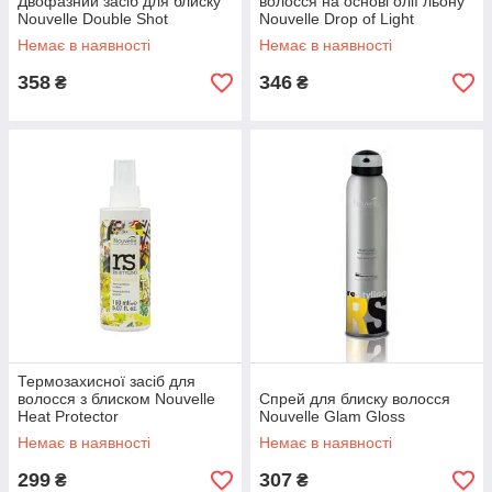
Двофазний засіб для блиску
волосся на основі олії льону
Nouvelle Double Shot
Nouvelle Drop of Light
Немає в наявності
Немає в наявності
358
346
₴
₴
Термозахисної засіб для
волосся з блиском Nouvelle
Спрей для блиску волосся
Heat Protector
Nouvelle Glam Gloss
Немає в наявності
Немає в наявності
299
307
₴
₴