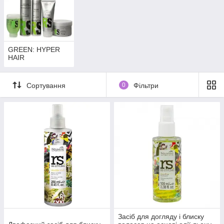
GREEN: HYPER
HAIR
Сортування
0
Фільтри
Засіб для догляду і блиску