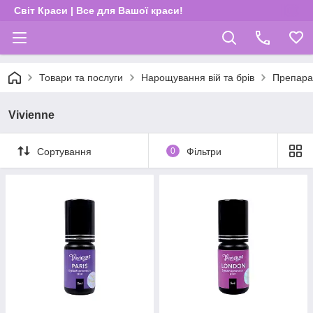
Світ Краси | Все для Вашої краси!
Товари та послуги
Нарощування вій та брів
Препара
Vivienne
Сортування
0
Фільтри